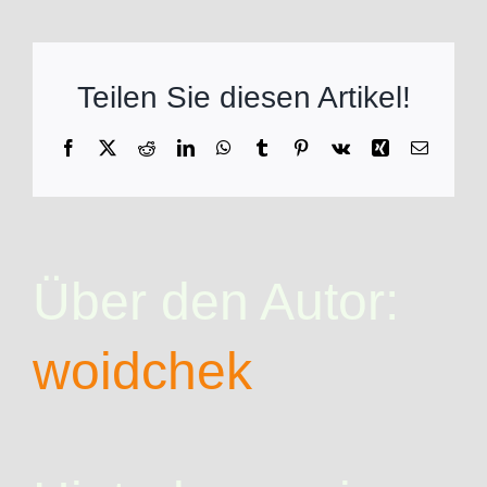
Teilen Sie diesen Artikel!
Facebook
X
Reddit
LinkedIn
WhatsApp
Tumblr
Pinterest
Vk
Xing
E-
Mail
Über den Autor:
woidchek