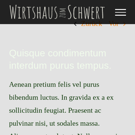
Zum
Inhalt
Zurück
Vor
springen
Quisque condimentum
interdum purus tempus.
Aenean pretium felis vel purus
bibendum luctus. In gravida ex a ex
sollicitudin feugiat. Praesent ac
pulvinar nisi, ut sodales massa.